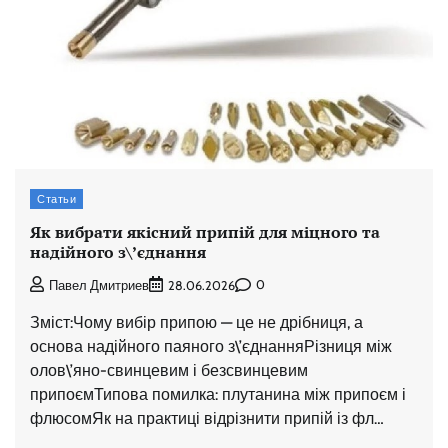
Статьи
Як вибрати якісний припій для міцного та
надійного з\’єднання
0
Павел Дмитриев
28.06.2026
Зміст:Чому вибір припою — це не дрібниця, а
основа надійного паяного з\’єднанняРізниця між
олов\’яно-свинцевим і безсвинцевим
припоємТипова помилка: плутанина між припоєм і
флюсомЯк на практиці відрізнити припій із фл…