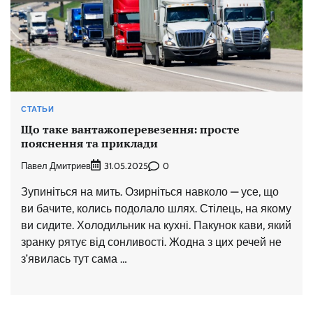
СТАТЬИ
Що таке вантажоперевезення: просте
пояснення та приклади
Павел Дмитриев
0
31.05.2025
Зупиніться на мить. Озирніться навколо — усе, що
ви бачите, колись подолало шлях. Стілець, на якому
ви сидите. Холодильник на кухні. Пакунок кави, який
зранку рятує від сонливості. Жодна з цих речей не
з’явилась тут сама …