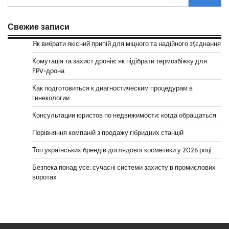
Свежие записи
Як вибрати якісний припій для міцного та надійного з\’єднання
Комутація та захист дронів: як підібрати термозбіжку для
FPV-дрона
Как подготовиться к диагностическим процедурам в
гинекологии
Консультации юристов по недвижимости: когда обращаться
Порівняння компаній з продажу гібридних станцій
Топ українських брендів доглядової косметики у 2026 році
Безпека понад усе: сучасні системи захисту в промислових
воротах