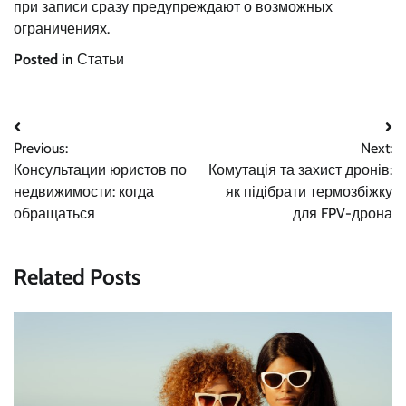
при записи сразу предупреждают о возможных
ограничениях.
Posted in
Статьи
Навигация
Previous:
Next:
по
Консультации юристов по
Комутація та захист дронів:
записям
недвижимости: когда
як підібрати термозбіжку
обращаться
для FPV-дрона
Related Posts